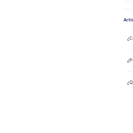
Artí
¿C
¿P
¿Q