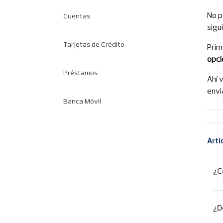
No p
Cuentas
sigu
Tarjetas de Crédito
Prim
opci
Préstamos
Ahí 
envi
Banca Móvil
Artí
¿C
¿D