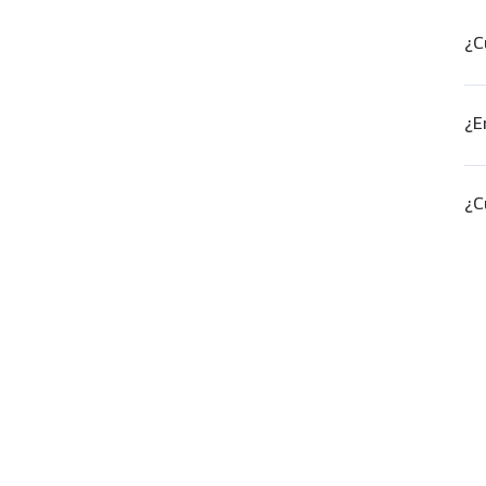
¿C
¿E
¿Cu