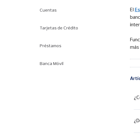
El
Es
Cuentas
banc
inte
Tarjetas de Crédito
Func
Préstamos
más 
Banca Móvil
Artí
¿C
¿D