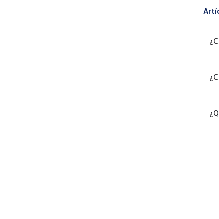
Artí
¿C
¿C
¿Q