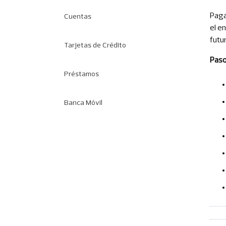
Paga
Cuentas
el e
futu
Tarjetas de Crédito
Paso
Préstamos
Banca Móvil